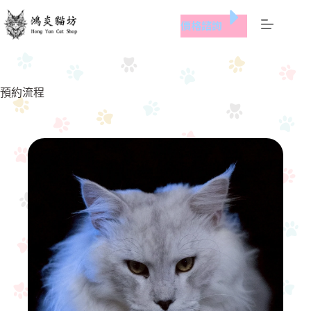
跳
價格諮詢
至
主
要
內
容
預約流程