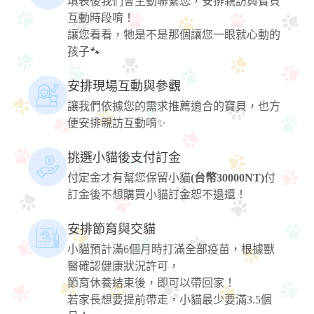
填表後我們會主動聯繫您，安排親訪與寶貝
互動時段唷！
讓您看看，牠是不是那個讓您一眼就心動的
孩子🐾
安排現場互動與參觀
讓我們依據您的需求推薦適合的寶貝，也方
便安排親訪互動唷✨
挑選小貓後支付訂金
付定金才有幫您保留小貓
(台幣30000NT)
付
訂金後不想購買小貓訂金恕不退還！
安排節育與交貓
小貓預計滿6個月時打滿全部疫苗，根據獸
醫確認健康狀況許可，
節育休養結束後，即可以帶回家！
若家長想要提前帶走，小貓最少要滿3.5個