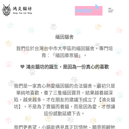
跳
價格諮詢
至
主
要
內
緬因貓舍
容
我們位於台灣台中市大甲區的緬因貓舍，專門培
育：「緬因庫恩貓」。
💛 鴻炎貓坊的誕生，是因為一份真心的喜歡
我們是一家真心熱愛緬因貓的合法貓舍。最初只是
單純地喜歡，養了三隻緬因寶貝，結果越養越深
陷，越來越多，才在朋友的建議下成立了【鴻炎貓
坊】。不是為了賣貓而養貓，而是因為愛，才想讓
這份感動延續下去。
我們更希望，小貓能遇見真正珍惜牠、願意照顧牠