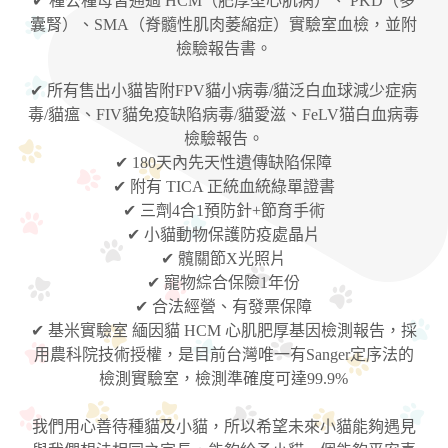
✔ 種公種母皆通過 HCM（肥厚型心肌病）、 PKD（多
囊腎）、SMA（脊髓性肌肉萎縮症）實驗室血檢，並附
檢驗報告書。
✔ 所有售出小貓皆附FPV貓小病毒/貓泛白血球減少症病
毒/貓瘟、FIV貓免疫缺陷病毒/貓愛滋、FeLV猫白血病毒
檢驗報告。
✔ 180天內先天性遺傳缺陷保障
✔ 附有 TICA 正統血統綠單證書
✔ 三劑4合1預防針+節育手術
✔ 小貓動物保護防疫處晶片
✔ 髖關節X光照片
✔ 寵物綜合保險1年份
✔ 合法經營、有發票保障
✔ 基米實驗室 緬因貓 HCM 心肌肥厚基因檢測報告，採
用農科院技術授權，是目前台灣唯一有Sanger定序法的
檢測實驗室，檢測準確度可達99.9%
我們用心善待種貓及小貓，所以希望未來小貓能夠遇見