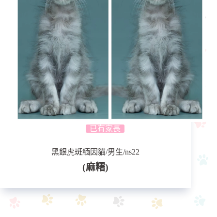
已有家長
黑銀虎斑緬因貓/男生/ns22
(麻糬)