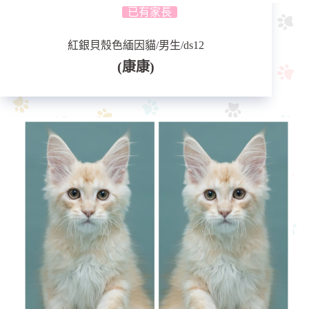
已有家長
紅銀貝殼色緬因貓/男生/ds12
(康康)