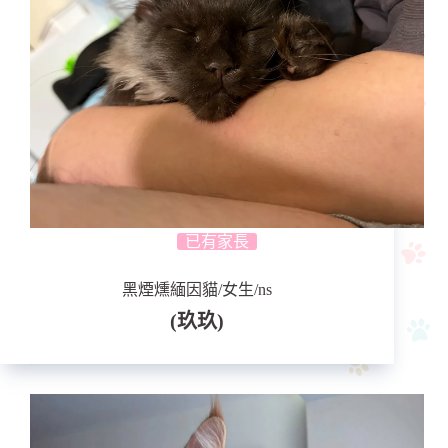
已有家長
黑煙燻緬因貓/女生/ns
(玖玖)