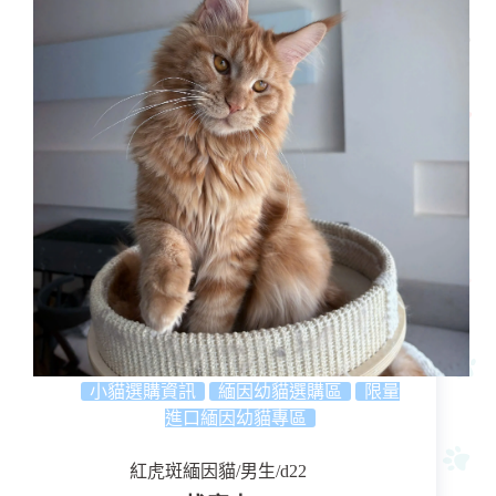
小貓選購資訊
緬因幼貓選購區
限量
進口緬因幼貓專區
紅虎斑緬因貓/男生/d22