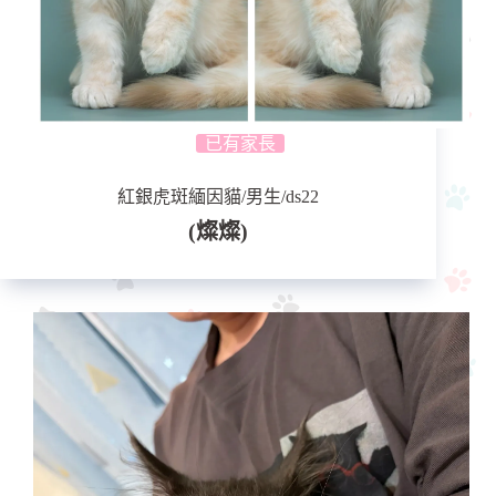
已有家長
紅銀虎斑緬因貓/男生/ds22
(燦燦)