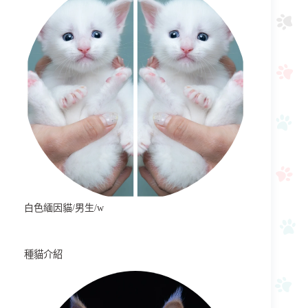
白色緬因貓/男生/w
種貓介紹