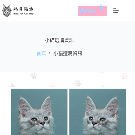
跳
價格諮詢
至
主
要
內
容
小貓選購資訊
首頁
小貓選購資訊