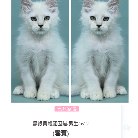
已有家長
黑銀貝殼緬因貓/男生/ns12
(雪寶)