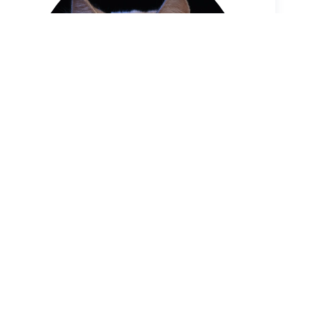
乳高煙緬因貓/公/es63