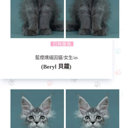
已有家長
藍煙燻緬因貓/女生/as
(Beryl 貝蘿)