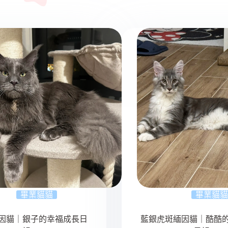
畢業貓貓
畢業貓貓
因貓｜銀子的幸福成長日
藍銀虎斑緬因貓｜酷酷