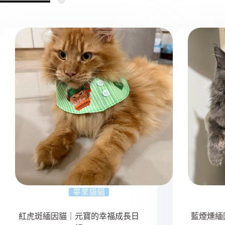
畢業貓貓
紅虎斑緬因貓｜元寶的幸福成長日
藍煙燻緬