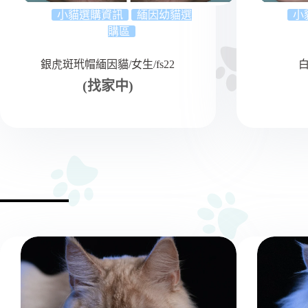
小貓選購資訊
緬因幼貓選
小
購區
銀虎斑玳帽緬因貓/女生/fs22
白
(找家中)