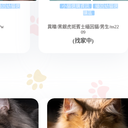
緬因幼貓選
小貓選購資訊
緬因幼貓選
購區
/w
異瞳/黑銀虎斑賓士緬因貓/男生/ns22
09
(找家中)