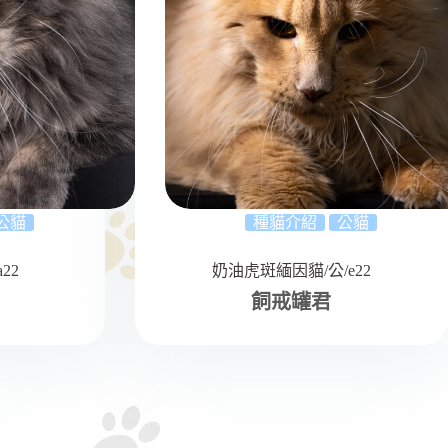
公貓
種貓介紹
公貓
22
奶油虎斑緬因貓/公/e22
飼戒罐君