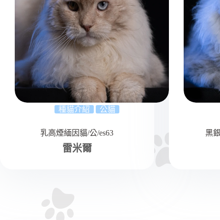
種貓介紹
公貓
乳高煙緬因貓/公/es63
黑銀
雷米爾