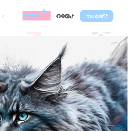
價格諮詢
立即聯絡
致，唯有緬因
為延續那份不凡的優雅
毛到壯麗尾羽，每一處細節都是生命的藝術品