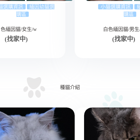
貓選購資訊
緬因幼貓選
小貓選購資訊
購區
購區
色緬因貓/女生/w
白色緬因貓/男生
(找家中)
(找家中)
種貓介紹