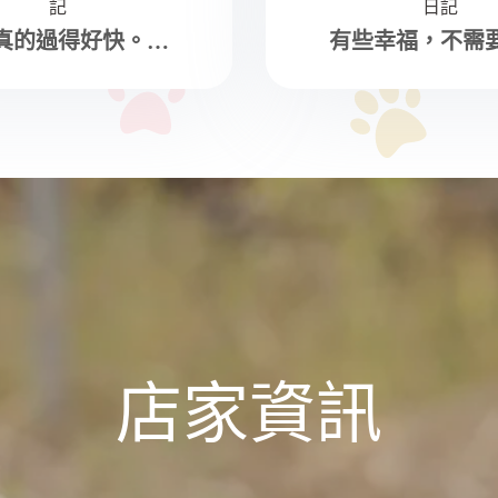
記
日記
真的過得好快。…
有些幸福，不需
店家資訊