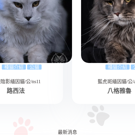
種貓介紹
公貓
種貓介紹
陰影緬因貓/公/ns11
藍虎斑緬因貓/公/a
路西法
八格雅魯
最新消息