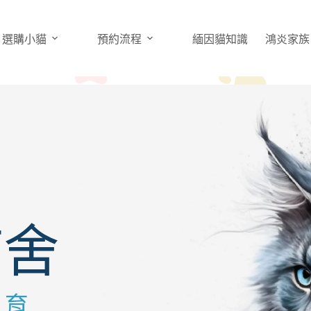
選購小貓
預約流程
緬因貓知識
鴻炎家族
淬鍊極
鴻炎專業繁育，只
從耳尖簇