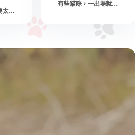
有些貓咪，一出場就…
要太…