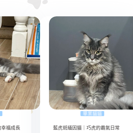
畢業貓貓
的幸福成長
藍虎斑緬因貓｜巧虎的霸氣日常