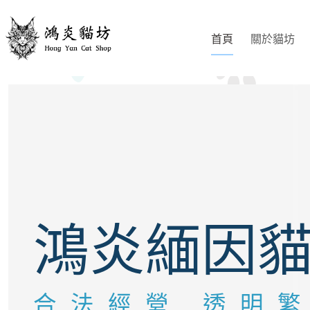
跳
至
首頁
關於貓坊
主
要
內
Slide 2 of 3
容