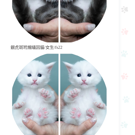
銀虎斑玳帽緬因貓/女生/fs22