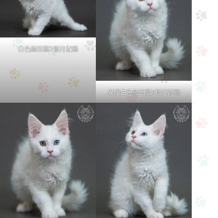
白色緬因貓2個月記錄
異瞳白色緬因貓3個月記錄