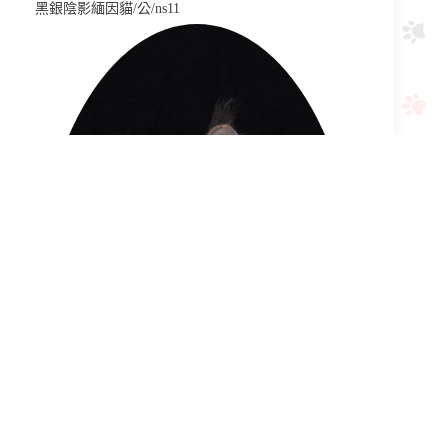
黑銀陰影緬因貓/公/ns11