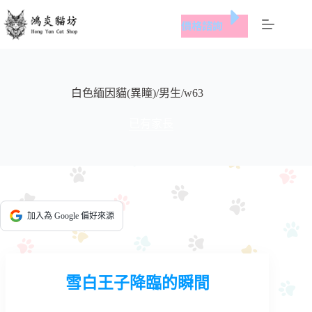
跳
價格諮詢
至
主
要
內
容
白色緬因貓(異瞳)/男生/w63
已有家長
加入為 Google 偏好來源
雪白王子降臨的瞬間