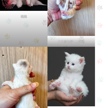
媽媽
白色緬因貓1天記錄