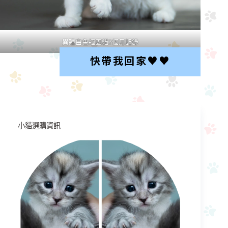
異瞳白色緬因貓3個月記錄
快帶我回家♥︎♥︎
小貓選購資訊