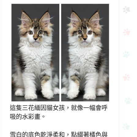
這隻三花緬因貓女孩，就像一幅會呼
吸的水彩畫。
雪白的底色乾淨柔和，點綴著橘色與