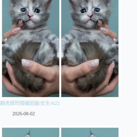
銀虎斑玳帽緬因貓/女生/fs22
2026-08-02