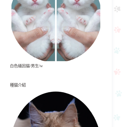
白色緬因貓/男生/w
種貓介紹