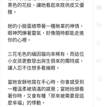
黑色的花紋，讓她看起來既俏皮又優
雅。
她的小臉蛋總帶著一種無辜的神情，
眼神閃爍著靈氣，好像隨時都能走進
你的心裡。
三花毛色的緬因貓向來稀有，而這位
小女孩更散發出與生俱來的獨特感，
讓人忍不住想多看幾眼。
當她安靜地窩在手心時，你會感受到
一種溫柔被填滿的感覺；當她抬頭看
著你時，又會有種「原來被需要是這
麼幸福」的悸動。