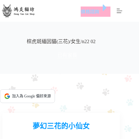
跳
價格諮詢
至
主
要
內
容
棕虎斑緬因貓(三花)/女生/n22 02
已有家長
加入為 Google 偏好來源
夢幻三花的小仙女