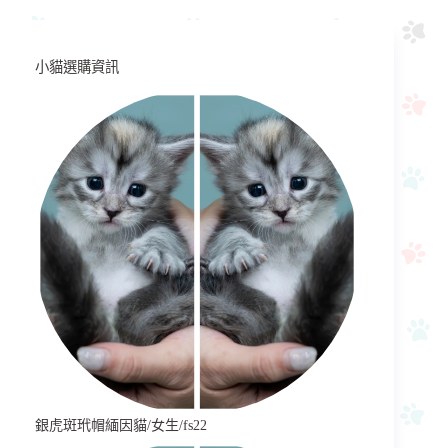
小貓選購資訊
銀虎斑玳帽緬因貓/女生/fs22