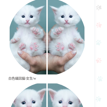
白色緬因貓/女生/w