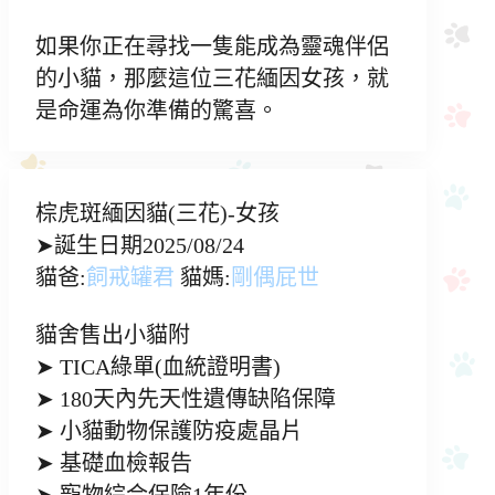
如果你正在尋找一隻能成為靈魂伴侶
的小貓，那麼這位三花緬因女孩，就
是命運為你準備的驚喜。
棕虎斑緬因貓(三花)-女孩
➤誕生日期2025/08/24
貓爸:
飼戒罐君
貓媽:
剛偶屁世
貓舍售出小貓附
➤ TICA綠單(血統證明書)
➤ 180天內先天性遺傳缺陷保障
➤ 小貓動物保護防疫處晶片
➤ 基礎血檢報告