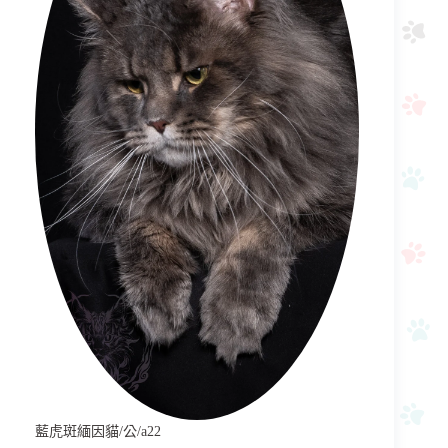
藍虎斑緬因貓/公/a22