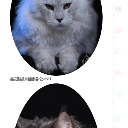
黑銀陰影緬因貓/公/ns11