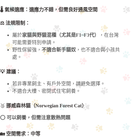
🌡️ 氣候適應：適應力不錯，但需良好通風空間
⚖️ 法規限制：
屬於
家貓與野貓混種（尤其是F1~F3代）
，在台灣
可能需要特別申請。
野性保留強，
不適合新手貓奴
，也不適合與小孩共
處。
💡 建議：
若非專業飼主、有戶外空間，請避免選擇。
不適合大樓、密閉式住宅飼養。
🥉
挪威森林貓（Norwegian Forest Cat）
⭕
可以飼養，但需注意散熱問題
🏡 空間需求：中等