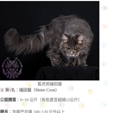
藍虎斑緬因貓
🥇 第1名：緬因貓（Maine Coon）
公貓體重
：6~10 公斤（有些甚至超過12公斤）
體長
：含尾巴可達 100~120 公分以上