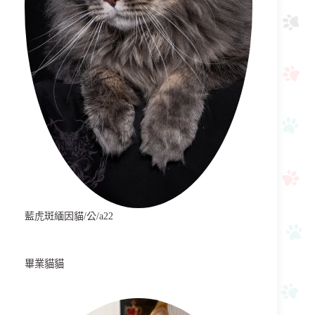
藍虎斑緬因貓/公/a22
畢業貓貓