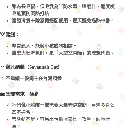
雖為長毛貓，但毛髮為半防水型、透氣佳，適度梳
毛能預防悶熱打結。
建議冷氣＋除濕機搭配使用，夏天避免過熱中暑。
💡 建議：
非常親人、能與小孩或狗相處。
體型大但脾氣好，是「大型室內貓」的理想代表。
🥈
薩凡納貓（Savannah Cat）
⚠️
不建議一般飼主在台灣飼養
🏡 空間需求：極高
牠們
像小豹貓一樣需要大量奔跑空間
，台灣多數公
寓不適合。
若活動不足，容易出現抓壞家具、攻擊、破壞行
為。