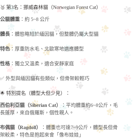
🥉 第3名：挪威森林貓（Norwegian Forest Cat）
公貓體重
：約 5~8 公斤
體長
：體態略短於緬因貓，但整體仍屬大型貓
特色
：厚重防水毛、北歐寒地適應體型
性格
：獨立又溫柔，適合安靜家庭
✅ 外型與緬因貓有些類似，但骨架較輕巧
🌟 特別提名（體型大但少見）：
西伯利亞貓（Siberian Cat）
：平均體重約6~8公斤，毛
長蓬厚，來自俄羅斯，個性親人。
布偶貓（Ragdoll）
：體重也可達7~9公斤，體型長但骨
架較柔，特色是抱起來會「像布娃娃」