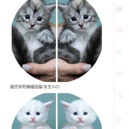
銀虎斑玳帽緬因貓/女生/fs22