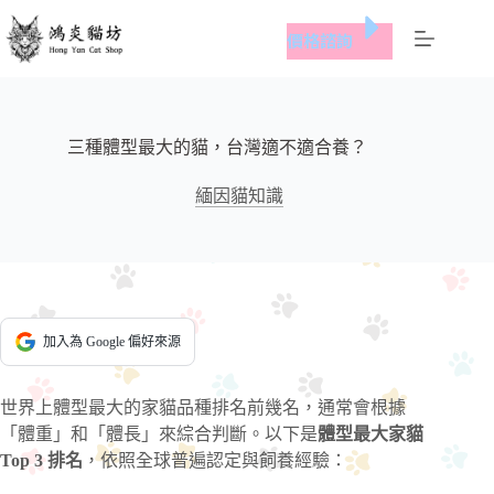
跳
價格諮詢
至
主
要
內
容
三種體型最大的貓，台灣適不適合養？
緬因貓知識
加入為 Google 偏好來源
世界上體型最大的家貓品種排名前幾名，通常會根據
「體重」和「體長」來綜合判斷。以下是
體型最大家貓
Top 3 排名
，依照全球普遍認定與飼養經驗：