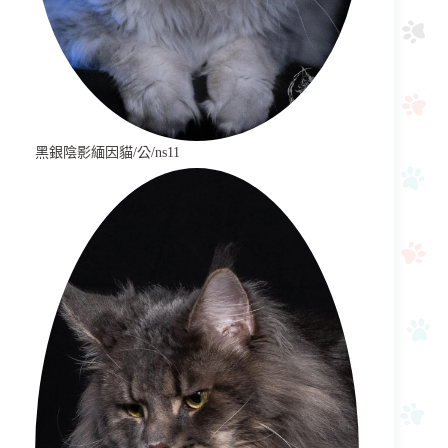
黑銀陰影緬因貓/公/ns11