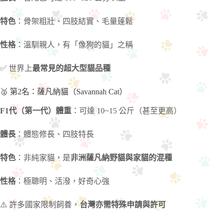
特色
：骨架粗壯、四肢結實、毛量蓬鬆
性格
：溫馴親人，有「像狗的貓」之稱
✅ 世界上
最常見的超大型貓品種
🥈 第2名：薩凡納貓（Savannah Cat）
F1代（第一代）體重
：可達 10~15 公斤（甚至更高）
體長
：體態修長、四肢特長
特色
：非純家貓，是
非洲薩凡納野貓與家貓的混種
性格
：極聰明、活潑，好奇心強
⚠️ 許多國家限制飼養，
台灣亦需特殊申請與許可