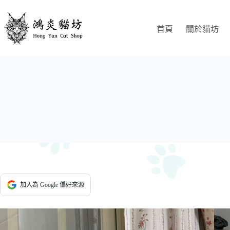
跳
至
首頁
關於貓坊
主
要
內
容
加入為 Google 偏好來源