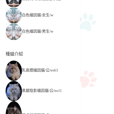
白色緬因貓/女生/w
白色緬因貓/男生/w
種貓介紹
乳高煙緬因貓/公/es63
黑銀陰影緬因貓/公/ns11