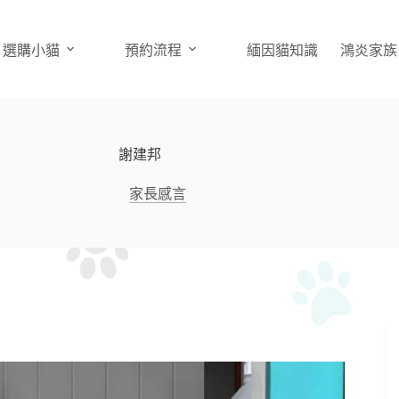
選購小貓
預約流程
緬因貓知識
鴻炎家族
謝建邦
家長感言