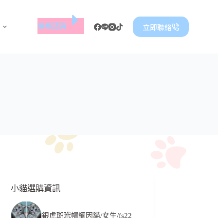
價格諮詢
立即聯絡
小貓選購資訊
銀虎斑玳帽緬因貓/女生/fs22