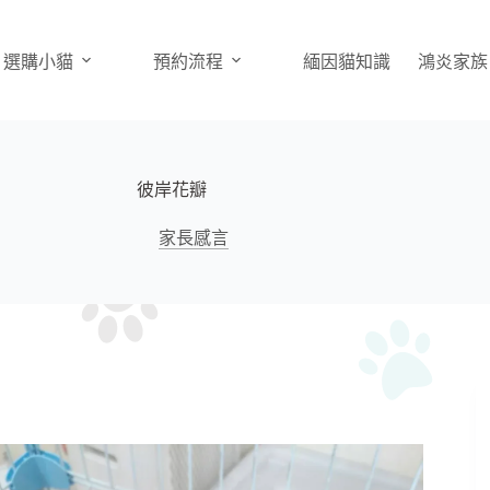
選購小貓
預約流程
緬因貓知識
鴻炎家族
彼岸花瓣
家長感言