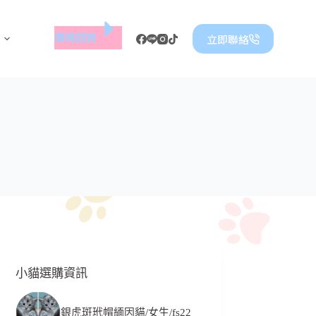
價格諮詢
立即聯絡
小貓選購資訊
銀虎斑玳帽緬因貓/女生/fs22