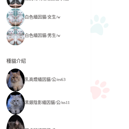
白色緬因貓/女生/w
白色緬因貓/男生/w
種貓介紹
乳高煙緬因貓/公/es63
黑銀陰影緬因貓/公/ns11