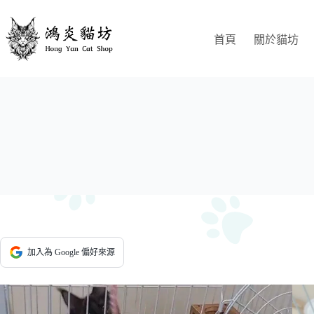
跳
至
首頁
關於貓坊
主
要
內
容
加入為 Google 偏好來源