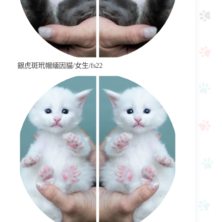
銀虎斑玳帽緬因貓/女生/fs22