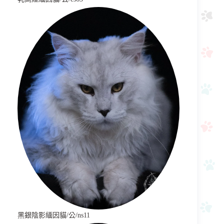
黑銀陰影緬因貓/公/ns11