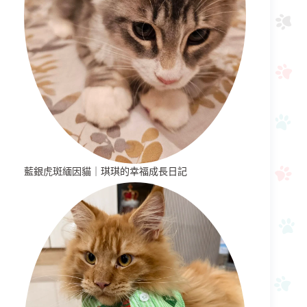
藍銀虎斑緬因貓｜琪琪的幸福成長日記