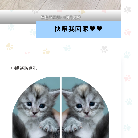
黑色緬因貓14個月紀錄
快帶我回家♥︎♥︎
小貓選購資訊