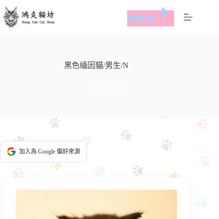
跳
價格諮詢
至
主
要
內
容
黑色緬因貓/男生/N
已有家長
加入為 Google 偏好來源