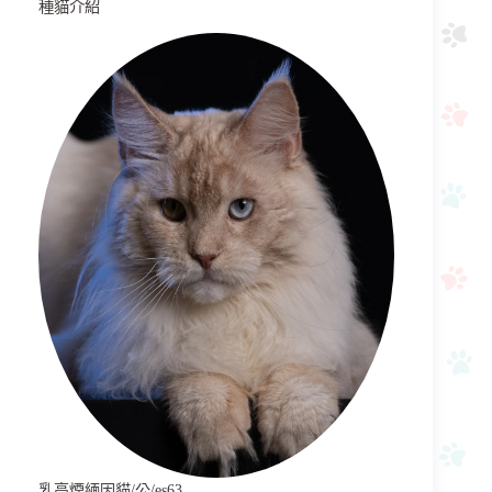
種貓介紹
乳高煙緬因貓/公/es63