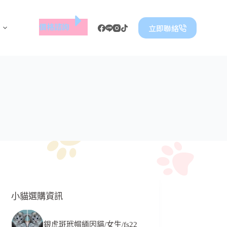
價格諮詢
立即聯絡
小貓選購資訊
銀虎斑玳帽緬因貓/女生/fs22