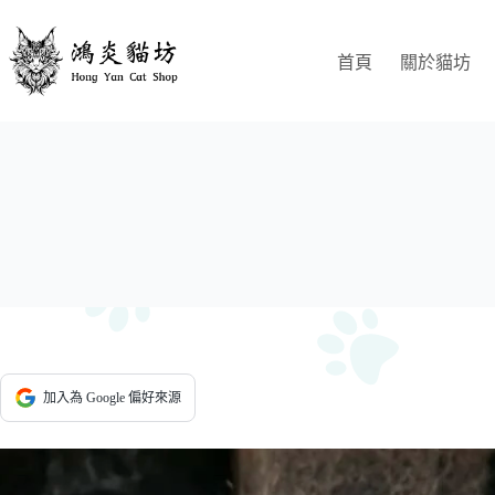
跳
至
首頁
關於貓坊
主
要
內
容
加入為 Google 偏好來源