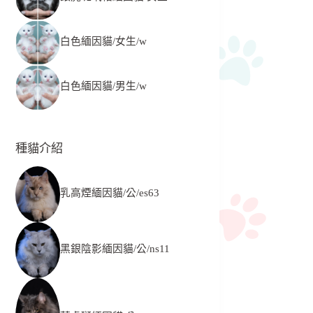
白色緬因貓/女生/w
白色緬因貓/男生/w
種貓介紹
乳高煙緬因貓/公/es63
黑銀陰影緬因貓/公/ns11