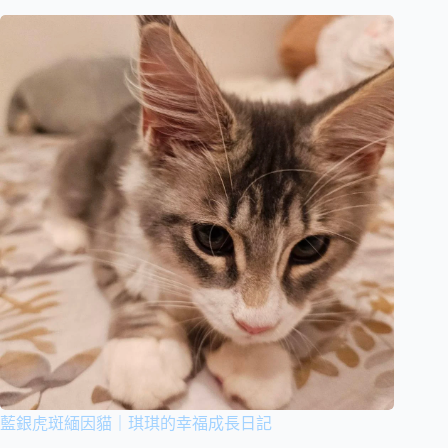
藍銀虎斑緬因貓｜琪琪的幸福成長日記