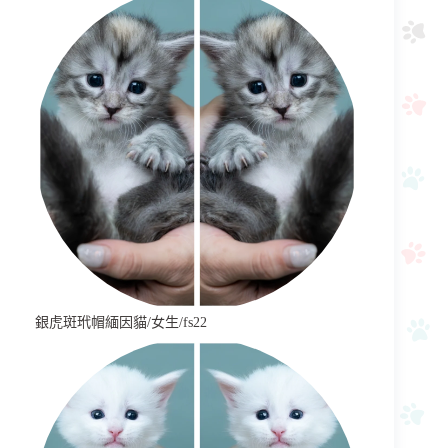
銀虎斑玳帽緬因貓/女生/fs22