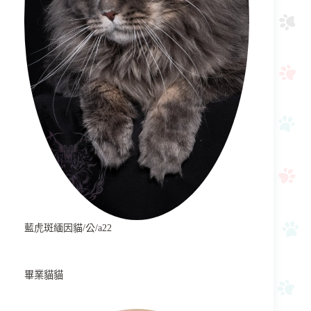
藍虎斑緬因貓/公/a22
畢業貓貓