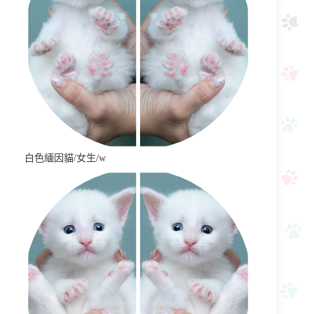
白色緬因貓/女生/w