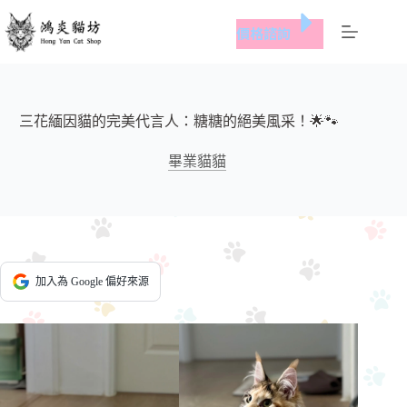
跳
價格諮詢
至
主
要
內
容
三花緬因貓的完美代言人：糖糖的絕美風采！🌟🐾
畢業貓貓
加入為 Google 偏好來源