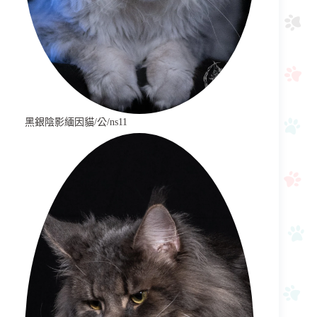
黑銀陰影緬因貓/公/ns11