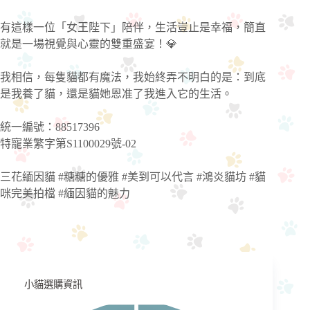
有這樣一位「女王陛下」陪伴，生活豈止是幸福，簡直
就是一場視覺與心靈的雙重盛宴！💎
我相信，每隻貓都有魔法，我始終弄不明白的是：到底
是我養了貓，還是貓她恩准了我進入它的生活。
統一編號：88517396
特寵業繁字第S1100029號-02
三花緬因貓 #糖糖的優雅 #美到可以代言 #鴻炎貓坊 #貓
咪完美拍檔 #緬因貓的魅力
小貓選購資訊