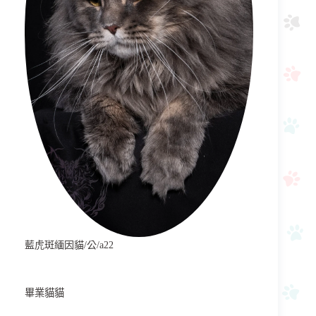
藍虎斑緬因貓/公/a22
畢業貓貓