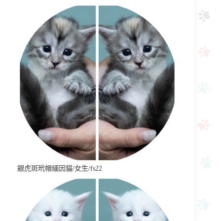
銀虎斑玳帽緬因貓/女生/fs22