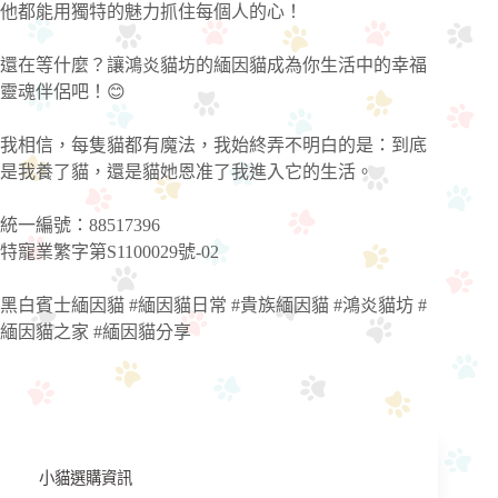
他都能用獨特的魅力抓住每個人的心！
還在等什麼？讓鴻炎貓坊的緬因貓成為你生活中的幸福
靈魂伴侶吧！😊
我相信，每隻貓都有魔法，我始終弄不明白的是：到底
是我養了貓，還是貓她恩准了我進入它的生活。
統一編號：88517396
特寵業繁字第S1100029號-02
黑白賓士緬因貓 #緬因貓日常 #貴族緬因貓 #鴻炎貓坊 #
緬因貓之家 #緬因貓分享
小貓選購資訊