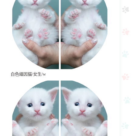
白色緬因貓/女生/w