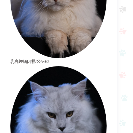
乳高煙緬因貓/公/es63