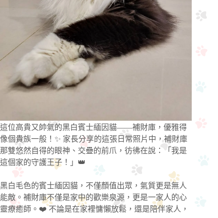
這位高貴又帥氣的黑白賓士緬因貓——補財庫，優雅得
像個貴族一般！✨ 家長分享的這張日常照片中，補財庫
那雙悠然自得的眼神、交疊的前爪，彷彿在說：「我是
這個家的守護王子！」👑
黑白毛色的賓士緬因貓，不僅顏值出眾，氣質更是無人
能敵。補財庫不僅是家中的歡樂泉源，更是一家人的心
靈療癒師。❤️ 不論是在家裡慵懶放鬆，還是陪伴家人，