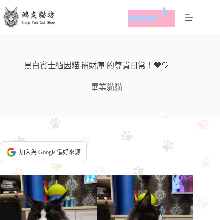
跳
價格諮詢
至
主
要
內
容
黑白賓士緬因貓 補財庫 的尊貴日常！🖤🤍
畢業貓貓
加入為 Google 偏好來源