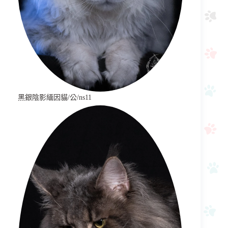
黑銀陰影緬因貓/公/ns11