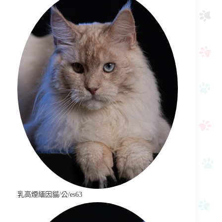
乳高煙緬因貓/公/es63