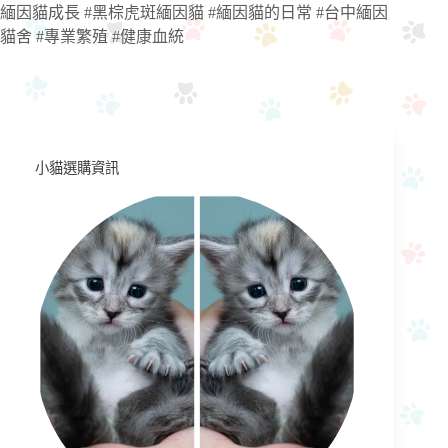
緬因貓成長 #黑棕虎斑緬因貓 #緬因貓的日常 #台中緬因
貓舍 #專業繁殖 #健康血統
小貓選購資訊