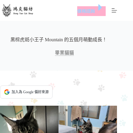
跳
價格諮詢
至
主
要
內
容
黑棕虎斑小王子 Mountain 的五個月萌動成長！
畢業貓貓
加入為 Google 偏好來源