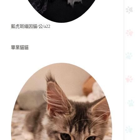
藍虎斑緬因貓/公/a22
畢業貓貓