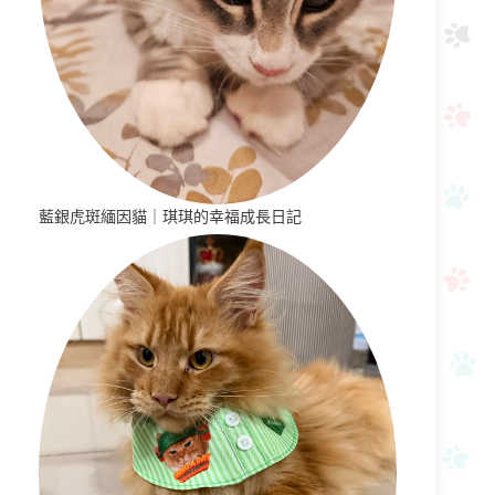
藍銀虎斑緬因貓｜琪琪的幸福成長日記