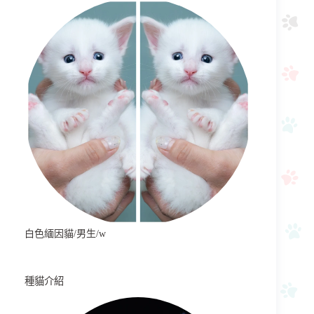
白色緬因貓/男生/w
種貓介紹