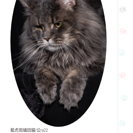
藍虎斑緬因貓/公/a22