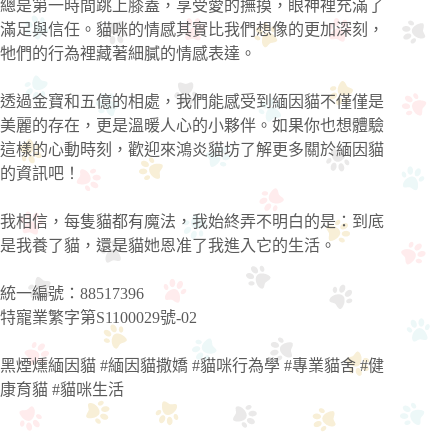
總是第一時間跳上膝蓋，享受愛的撫摸，眼神裡充滿了
滿足與信任。貓咪的情感其實比我們想像的更加深刻，
牠們的行為裡藏著細膩的情感表達。
透過金寶和五億的相處，我們能感受到緬因貓不僅僅是
美麗的存在，更是溫暖人心的小夥伴。如果你也想體驗
這樣的心動時刻，歡迎來鴻炎貓坊了解更多關於緬因貓
的資訊吧！
我相信，每隻貓都有魔法，我始終弄不明白的是：到底
是我養了貓，還是貓她恩准了我進入它的生活。
統一編號：88517396
特寵業繁字第S1100029號-02
黑煙燻緬因貓 #緬因貓撒嬌 #貓咪行為學 #專業貓舍 #健
康育貓 #貓咪生活