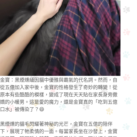
金寶：黑煙燻緬因貓中優雅與霸氣的代名詞。然而，自
從五億加入家中後，金寶的性格發生了奇妙的轉變！從
原本有些酷酷的模樣，變成了現在天天貼在家長身旁撒
嬌的小暖男。這是愛的魔力，還是金寶真的「吃到五億
口水」被傳染了？😄
黑煙燻的貓毛閃耀著神秘的光芒，金寶在五億的陪伴
下，展現了牠柔情的一面。每當家長坐在沙發上，金寶