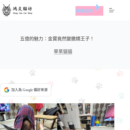
跳
價格諮詢
至
主
要
內
容
五億的魅力：金寶竟然變撒嬌王子！
畢業貓貓
加入為 Google 偏好來源