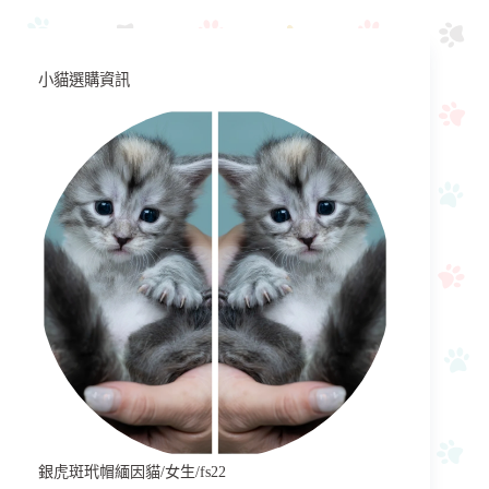
小貓選購資訊
銀虎斑玳帽緬因貓/女生/fs22