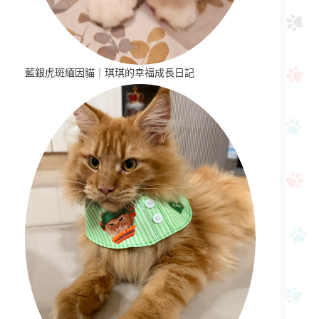
藍銀虎斑緬因貓｜琪琪的幸福成長日記