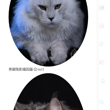
黑銀陰影緬因貓/公/ns11