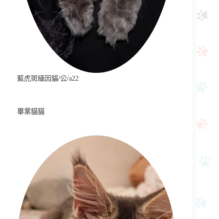
藍虎斑緬因貓/公/a22
畢業貓貓