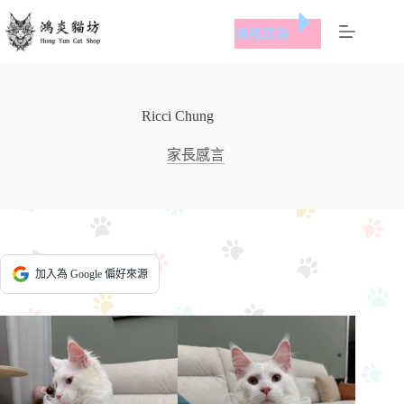
跳
價格諮詢
至
主
要
內
Ricci Chung
容
家長感言
加入為 Google 偏好來源