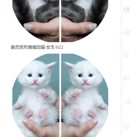
銀虎斑玳帽緬因貓/女生/fs22