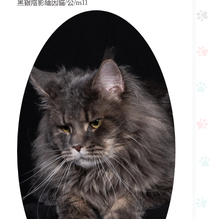
黑銀陰影緬因貓/公/ns11