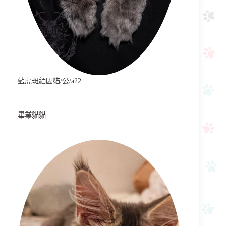
藍虎斑緬因貓/公/a22
畢業貓貓