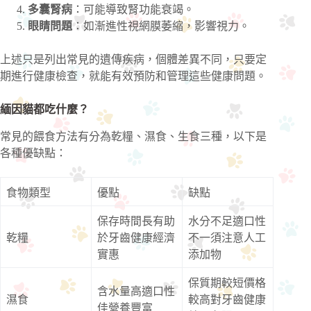
多囊腎病
：可能導致腎功能衰竭。
眼睛問題
：如漸進性視網膜萎縮，影響視力。
上述只是列出常見的遺傳疾病，個體差異不同，只要定
期進行健康檢查，就能有效預防和管理這些健康問題。
緬因貓都吃什麼？
常見的餵食方法有分為乾糧、濕食、生食三種，以下是
各種優缺點：
食物類型
優點
缺點
保存時間長有助
水分不足適口性
乾糧
於牙齒健康經濟
不一須注意人工
實惠
添加物
保質期較短價格
含水量高適口性
濕食
較高對牙齒健康
佳營養豐富