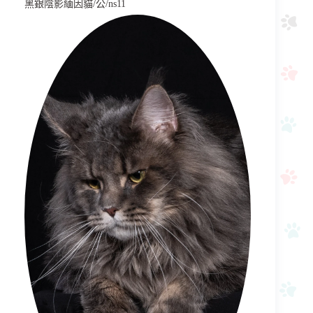
黑銀陰影緬因貓/公/ns11