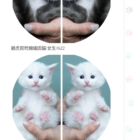
銀虎斑玳帽緬因貓/女生/fs22