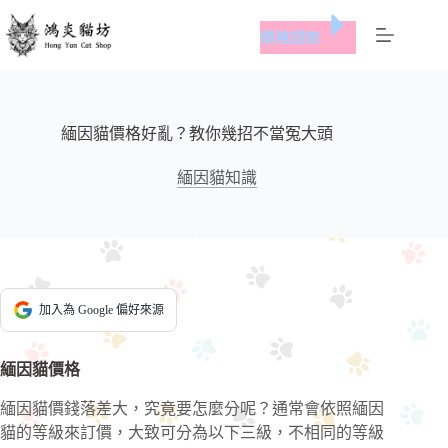
跳
價格諮詢
至
主
要
內
容
緬因貓價格好亂？教你幾招不當冤大頭
緬因貓知識
加入為 Google 偏好來源
緬因貓價格
緬因貓價錢落差大，究竟要怎麼分呢？通常會依照緬因
貓的等級來訂價，大致可分為以下三級，不相同的等級