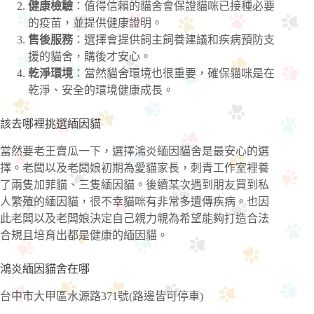
健康檢驗
：值得信賴的貓舍會保證貓咪已接種必要
的疫苗，並提供健康證明。
售後服務
：選擇會提供飼主飼養建議和疾病預防支
援的貓舍，購後才安心。
乾淨環境
：當然貓舍環境也很重要，確保貓咪是在
乾淨、安全的環境健康成長。
該去哪裡挑選緬因貓
當然要老王賣瓜一下，選擇鴻炎緬因貓舍是最安心的選
擇。老闆以及老闆娘初期為愛貓家長，刺青工作室裡養
了兩隻加菲貓、三隻緬因貓。後續某次遇到朋友買到私
人繁殖的緬因貓，很不幸貓咪有非常多遺傳疾病。也因
此老闆以及老闆娘決定自己親力親為希望能夠打造合法
合規且培育出都是健康的緬因貓。
鴻炎緬因貓舍在哪
台中市大甲區水源路371號(路邊皆可停車)