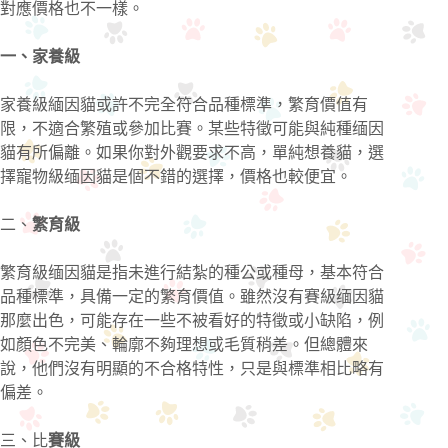
對應價格也不一樣。
一、家養級
家養級緬因貓或許不完全符合品種標準，繁育價值有
限，不適合繁殖或參加比賽。某些特徵可能與純種缅因
貓有所偏離。如果你對外觀要求不高，單純想養貓，選
擇寵物級缅因貓是個不錯的選擇，價格也較便宜。
二、
繁育級
繁育級缅因貓是指未進行結紮的種公或種母，基本符合
品種標準，具備一定的繁育價值。雖然沒有賽級缅因貓
那麼出色，可能存在一些不被看好的特徵或小缺陷，例
如顏色不完美、輪廓不夠理想或毛質稍差。但總體來
說，他們沒有明顯的不合格特性，只是與標準相比略有
偏差。
三、比
賽級