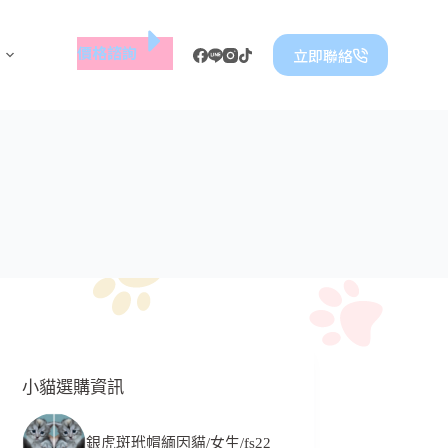
價格諮詢
立即聯絡
小貓選購資訊
銀虎斑玳帽緬因貓/女生/fs22