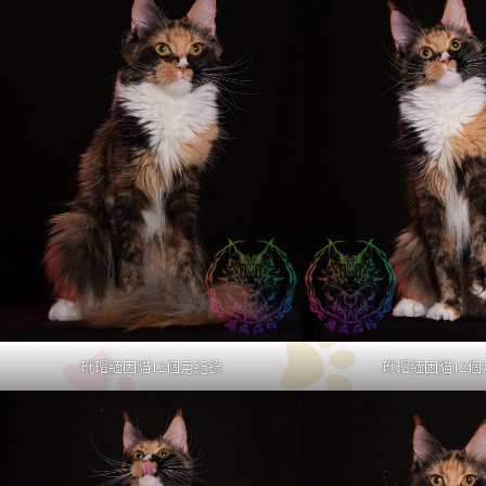
玳瑁緬因貓12個月紀錄
玳瑁緬因貓12個