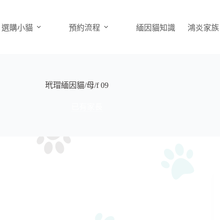
選購小貓
預約流程
緬因貓知識
鴻炎家族
玳瑁緬因貓/母/f 09
已有家長