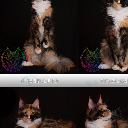
玳瑁緬因貓12個月紀錄
玳瑁緬因貓12個