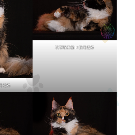
玳瑁緬因貓12個月紀錄
月紀錄