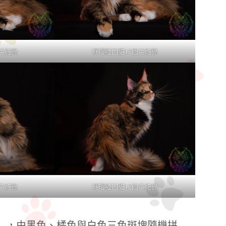
月紀錄
玳瑁緬因貓12個月紀錄
月紀錄
玳瑁緬因貓12個月紀錄
」，由黑色、橘色與白色三色斑塊隨機拼