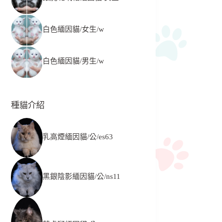
白色緬因貓/女生/w
白色緬因貓/男生/w
種貓介紹
乳高煙緬因貓/公/es63
黑銀陰影緬因貓/公/ns11