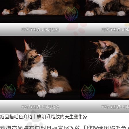
玳瑁緬因貓12個月紀錄
玳瑁緬因貓12個
玳瑁緬因貓12個月紀錄
玳瑁緬因貓12個
緬因貓毛色介紹｜鮮明玳瑁紋的天生藝術家
穗道宛尚擁有典型且極富層次的「玳瑁緬因貓毛色