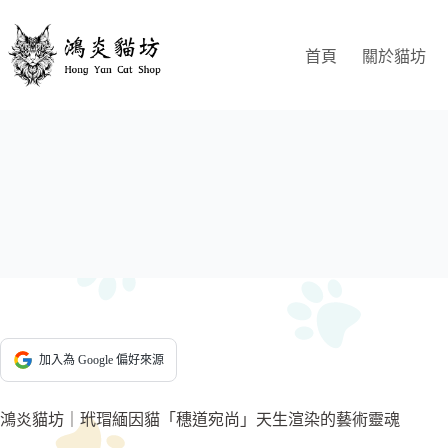
跳
至
首頁
關於貓坊
主
要
內
容
加入為 Google 偏好來源
鴻炎貓坊｜玳瑁緬因貓「穗道宛尚」天生渲染的藝術靈魂