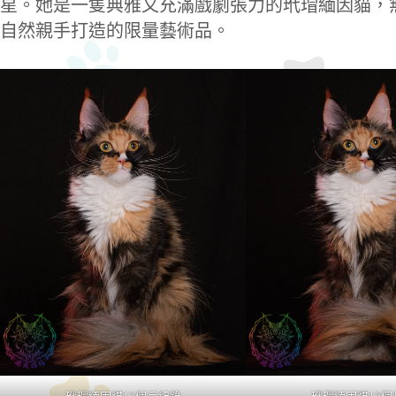
星。她是一隻典雅又充滿戲劇張力的玳瑁緬因貓，
自然親手打造的限量藝術品。