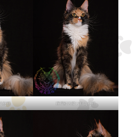
月紀錄
玳瑁緬因貓12個月紀錄