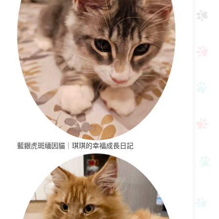
藍銀虎斑緬因貓｜琪琪的幸福成長日記