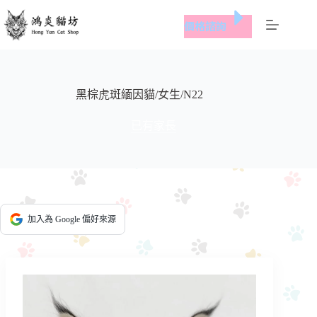
跳
價格諮詢
至
主
要
內
容
黑棕虎斑緬因貓/女生/N22
已有家長
加入為 Google 偏好來源