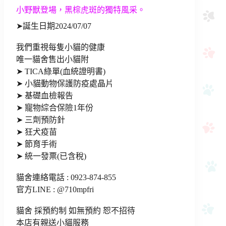
小野獸登場，黑棕虎斑的獨特風采。
➤誕生日期2024/07/07
我們重視每隻小貓的健康
唯一貓舍售出小貓附
➤ TICA綠單(血統證明書)
➤ 小貓動物保護防疫處晶片
➤ 基礎血檢報告
➤ 寵物綜合保險1年份
➤ 三劑預防針
➤ 狂犬疫苗
➤ 節育手術
➤ 統一發票(已含稅)
貓舍連絡電話 : 0923-874-855
官方LINE : @710mpfri
貓舍 採預約制 如無預約 恕不招待
本店有親送小貓服務