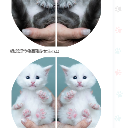
銀虎斑玳帽緬因貓/女生/fs22