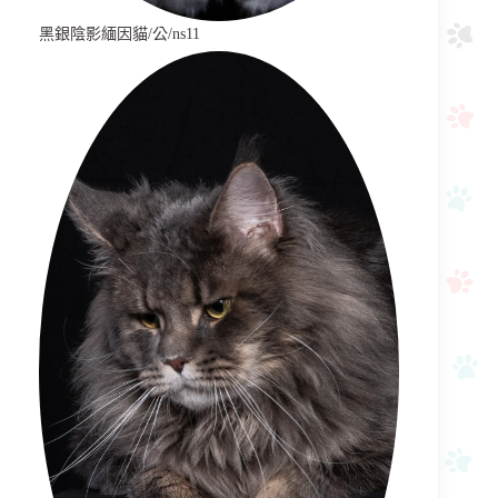
黑銀陰影緬因貓/公/ns11