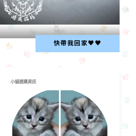
3個月
快帶我回家♥︎♥︎
小貓選購資訊