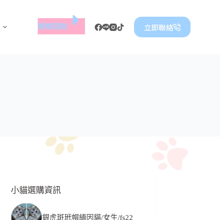
價格諮詢
立即聯絡
小貓選購資訊
銀虎斑玳帽緬因貓/女生/fs22