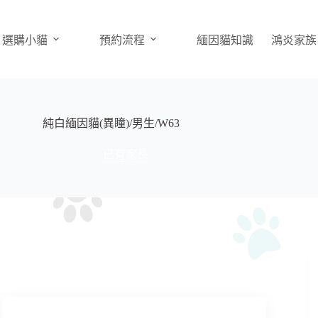
選購小貓
預約流程
緬因貓知識
鴻炎家族
純白緬因貓(異瞳)/男生/W63
已有家長