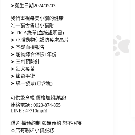
➤誕生日期2024/05/03
我們重視每隻小貓的健康
唯一貓舍售出小貓附
➤ TICA綠單(血統證明書)
➤ 小貓動物保護防疫處晶片
➤ 基礎血檢報告
➤ 寵物綜合保險1年份
➤ 三劑預防針
➤ 狂犬疫苗
➤ 節育手術
➤ 統一發票(已含稅)
可供繁育權 價格加賴詳談!
連絡電話 : 0923-874-855
LINE : @710mpfri
貓舍 採預約制 如無預約 恕不招待
本店有親送小貓服務