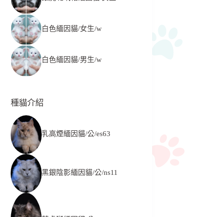
白色緬因貓/女生/w
白色緬因貓/男生/w
種貓介紹
乳高煙緬因貓/公/es63
黑銀陰影緬因貓/公/ns11