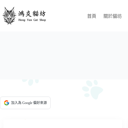
跳
至
首頁
關於貓坊
主
要
內
容
加入為 Google 偏好來源