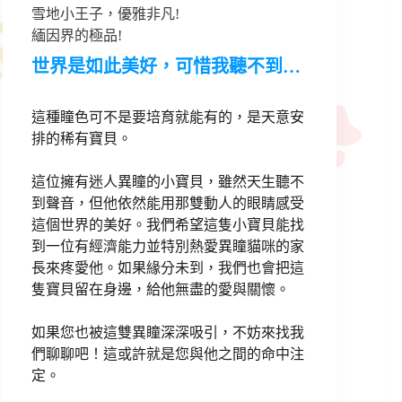
雪地小王子，優雅非凡!
緬因界的極品!
世界是如此美好，可惜我聽不到…
這種瞳色可不是要培育就能有的，是天意安
排的稀有寶貝。
這位擁有迷人異瞳的小寶貝，雖然天生聽不
到聲音，但他依然能用那雙動人的眼睛感受
這個世界的美好。我們希望這隻小寶貝能找
到一位有經濟能力並特別熱愛異瞳貓咪的家
長來疼愛他。如果緣分未到，我們也會把這
隻寶貝留在身邊，給他無盡的愛與關懷。
如果您也被這雙異瞳深深吸引，不妨來找我
們聊聊吧！這或許就是您與他之間的命中注
定。