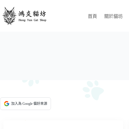
跳
至
首頁
關於貓坊
主
要
內
容
加入為 Google 偏好來源