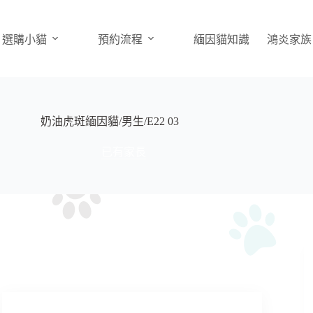
選購小貓
預約流程
緬因貓知識
鴻炎家族
奶油虎斑緬因貓/男生/E22 03
已有家長