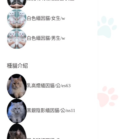
白色緬因貓/女生/w
白色緬因貓/男生/w
種貓介紹
乳高煙緬因貓/公/es63
黑銀陰影緬因貓/公/ns11