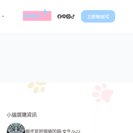
價格諮詢
立即聯絡
小貓選購資訊
銀虎斑玳帽緬因貓/女生/fs22