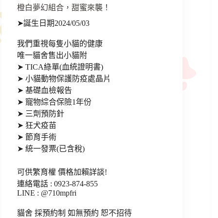
橙白夢幻組合，甜蜜來襲！
➤誕生日期2024/05/03
我們重視每隻小貓的健康
唯一貓舍售出小貓附
➤ TICA綠單(血統證明書)
➤ 小貓動物保護防疫處晶片
➤ 基礎血檢報告
➤ 寵物綜合保險1年份
➤ 三劑預防針
➤ 狂犬疫苗
➤ 節育手術
➤ 統一發票(已含稅)
可供繁育權 價格加賴詳談!
連絡電話 : 0923-874-855
LINE : @710mpfri
貓舍 採預約制 如無預約 恕不招待