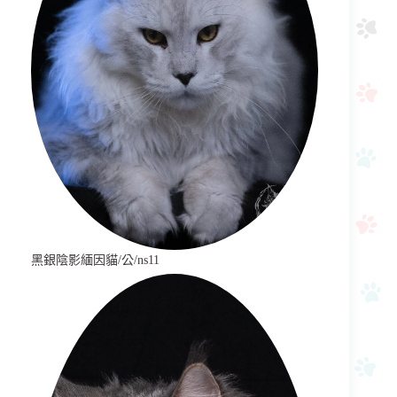
黑銀陰影緬因貓/公/ns11