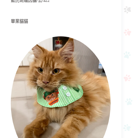
藍虎斑緬因貓/公/a22
畢業貓貓