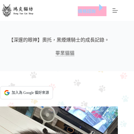
跳
價格諮詢
至
主
要
內
容
【深邃的眼神】奧托，黑煙燻騎士的成長記錄。
畢業貓貓
加入為 Google 偏好來源