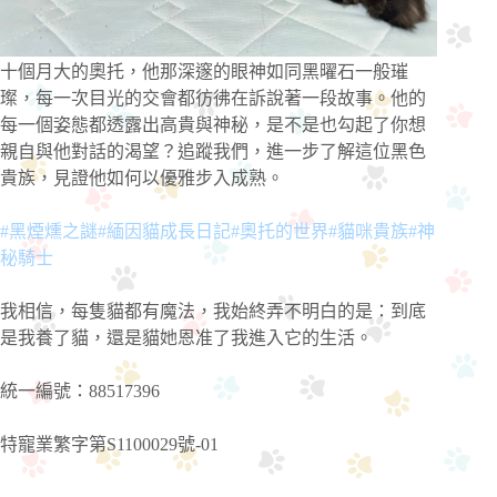
十個月大的奧托，他那深邃的眼神如同黑曜石一般璀
璨，每一次目光的交會都彷彿在訴說著一段故事。他的
每一個姿態都透露出高貴與神秘，是不是也勾起了你想
親自與他對話的渴望？追蹤我們，進一步了解這位黑色
貴族，見證他如何以優雅步入成熟。
#黑煙燻之謎
#緬因貓成長日記
#奧托的世界
#貓咪貴族
#神
秘騎士
我相信，每隻貓都有魔法，我始終弄不明白的是：到底
是我養了貓，還是貓她恩准了我進入它的生活。
統一編號：88517396
特寵業繁字第S1100029號-01