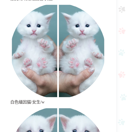
白色緬因貓/女生/w