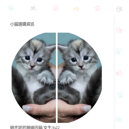
小貓選購資訊
銀虎斑玳帽緬因貓/女生/fs22