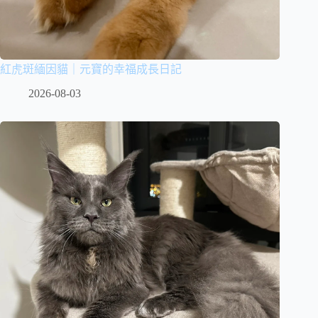
紅虎斑緬因貓｜元寶的幸福成長日記
2026-08-03