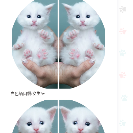
白色緬因貓/女生/w