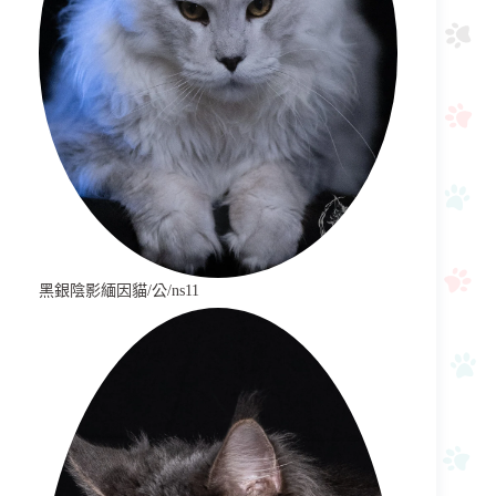
黑銀陰影緬因貓/公/ns11