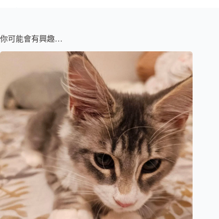
你可能會有興趣…