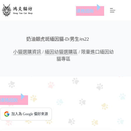
跳
價格諮詢
至
主
要
內
容
奶油銀虎斑緬因貓-D/男生/es22
小貓選購資訊
/
緬因幼貓選購區
/
限量進口緬因幼
貓專區
價格諮詢
加入為 Google 偏好來源