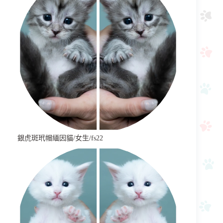
銀虎斑玳帽緬因貓/女生/fs22