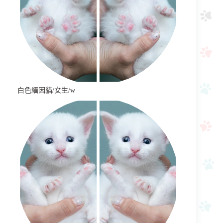
白色緬因貓/女生/w