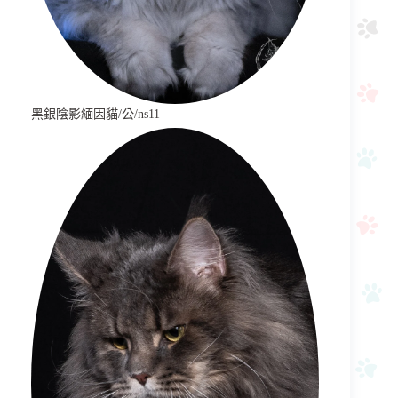
黑銀陰影緬因貓/公/ns11