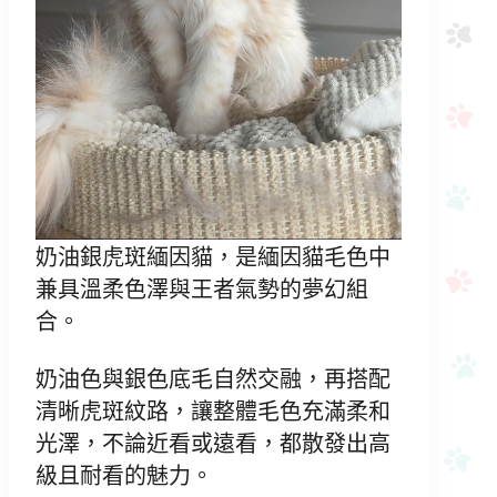
奶油銀虎斑緬因貓，是緬因貓毛色中
兼具溫柔色澤與王者氣勢的夢幻組
合。
奶油色與銀色底毛自然交融，再搭配
清晰虎斑紋路，讓整體毛色充滿柔和
光澤，不論近看或遠看，都散發出高
級且耐看的魅力。