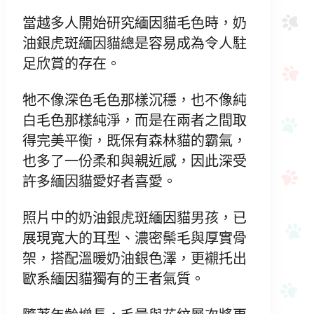
當越多人開始研究緬因貓毛色時，奶
油銀虎斑緬因貓總是容易成為令人駐
足欣賞的存在。
牠不像深色毛色那樣沉穩，也不像純
白毛色那樣純淨，而是在兩者之間取
得完美平衡，既保有森林貓的霸氣，
也多了一份柔和與親近感，因此深受
許多緬因貓愛好者喜愛。
照片中的奶油銀虎斑緬因貓男孩，已
展現寬大的耳型、濃密鬃毛與厚實骨
架，搭配溫暖奶油銀色澤，更襯托出
歐系緬因貓獨有的王者氣質。