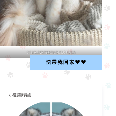
奶油銀虎斑緬因貓9個月成長紀錄
快帶我回家♥︎♥︎
小貓選購資訊