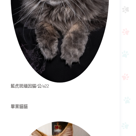
藍虎斑緬因貓/公/a22
畢業貓貓