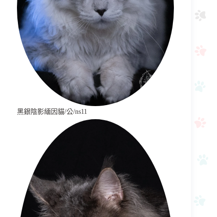
黑銀陰影緬因貓/公/ns11