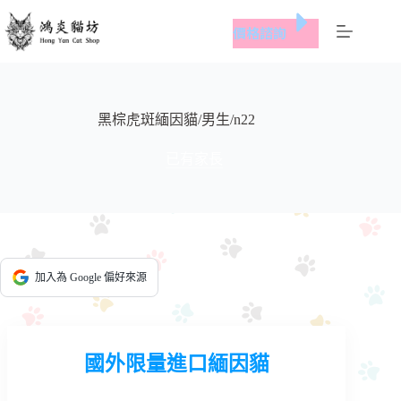
跳
價格諮詢
至
主
要
內
容
黑棕虎斑緬因貓/男生/n22
已有家長
加入為 Google 偏好來源
國外限量進口緬因貓