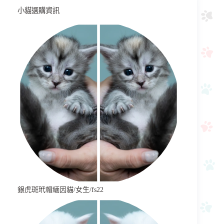
小貓選購資訊
銀虎斑玳帽緬因貓/女生/fs22