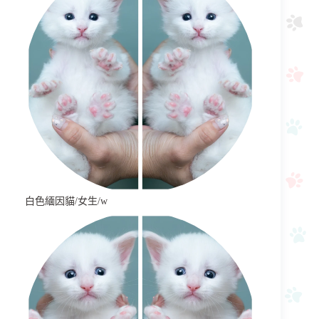
白色緬因貓/女生/w