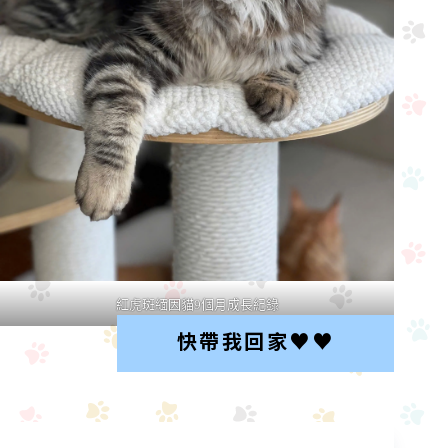
紅虎斑緬因貓9個月成長紀錄
快帶我回家♥︎♥︎