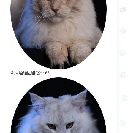
乳高煙緬因貓/公/es63