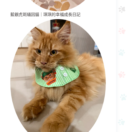
藍銀虎斑緬因貓｜琪琪的幸福成長日記