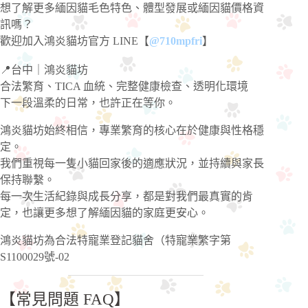
想了解更多緬因貓毛色特色、體型發展或緬因貓價格資
訊嗎？
歡迎加入鴻炎貓坊官方 LINE【
@710mpfri
】
📍台中｜鴻炎貓坊
合法繁育、TICA 血統、完整健康檢查、透明化環境
下一段溫柔的日常，也許正在等你。
鴻炎貓坊始終相信，專業繁育的核心在於健康與性格穩
定。
我們重視每一隻小貓回家後的適應狀況，並持續與家長
保持聯繫。
每一次生活紀錄與成長分享，都是對我們最真實的肯
定，也讓更多想了解緬因貓的家庭更安心。
鴻炎貓坊為合法特寵業登記貓舍（特寵業繁字第
S1100029號-02
【常見問題 FAQ】