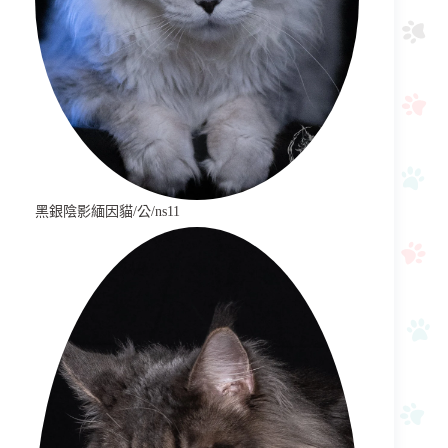
黑銀陰影緬因貓/公/ns11