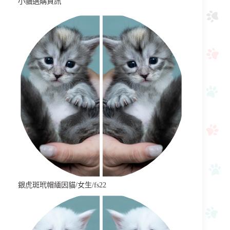
小貓選購資訊
銀虎斑玳帽緬因貓/女生/fs22