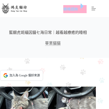
跳
價格諮詢
至
主
要
內
容
藍銀虎斑緬因貓七海日常｜越看越療癒的睡相
畢業貓貓
加入為 Google 偏好來源