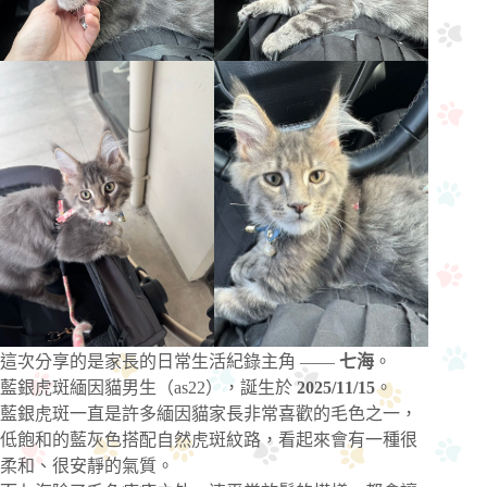
這次分享的是家長的日常生活紀錄主角 ——
七海
。
藍銀虎斑緬因貓男生（as22），誕生於
2025/11/15
。
藍銀虎斑一直是許多緬因貓家長非常喜歡的毛色之一，
低飽和的藍灰色搭配自然虎斑紋路，看起來會有一種很
柔和、很安靜的氣質。