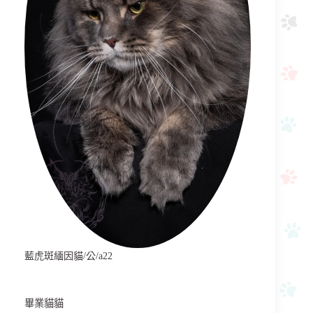
藍虎斑緬因貓/公/a22
畢業貓貓