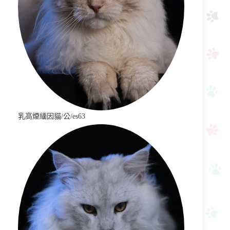
乳高煙緬因貓/公/es63