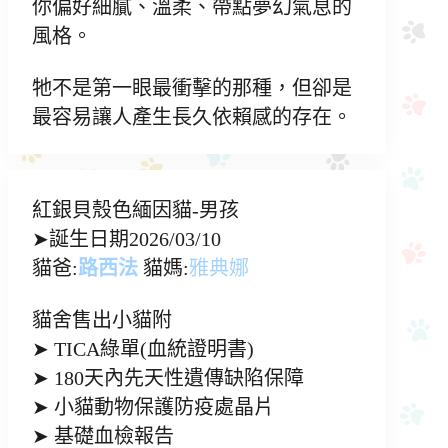
你偏好細膩、溫柔、帶點夢幻氣息的
風格。
牠不是第一眼最衝擊的那種，但卻是
最容易讓人產生長久依賴感的存在。
紅銀貝殼色緬因貓-男孩
➤誕生日期2026/03/10
貓爸:
路西法
貓媽:
雅典娜
貓舍售出小貓附
➤ TICA綠單(血統證明書)
➤ 180天內先天性遺傳缺陷保障
➤ 小貓動物保護防疫處晶片
➤ 基礎血檢報告