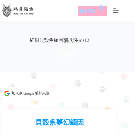
跳
價格諮詢
至
主
要
內
容
紅銀貝殼色緬因貓/男生/ds12
已有家長
加入為 Google 偏好來源
貝殼系夢幻緬因