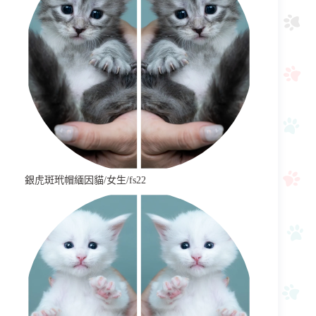
銀虎斑玳帽緬因貓/女生/fs22