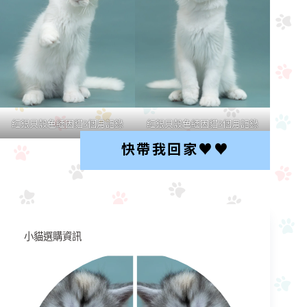
紅銀貝殼色緬因貓3個月記錄
紅銀貝殼色緬因貓3個月記錄
快帶我回家♥︎♥︎
小貓選購資訊