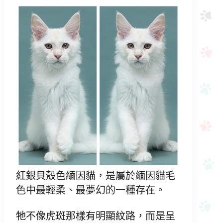
紅銀貝殼色緬因貓，是屬於緬因貓毛
色中最輕柔、最夢幻的一種存在。
牠不像虎斑那樣有明顯紋路，而是呈