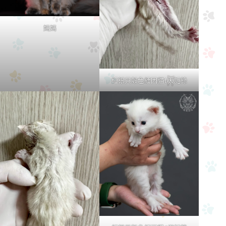
媽媽
紅銀貝殼色緬因貓1天記錄