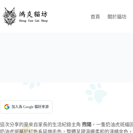
跳
至
首頁
關於貓坊
主
要
內
容
加入為 Google 偏好來源
這次分享的是來自家長的生活紀錄主角
煦陽
，一隻奶油虎斑緬因
奶油虎斑屬於紅色系延伸毛色，整體呈現溫暖柔和的淺橘金色，