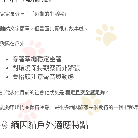
家家長分享：「近期的生活照」
雖然文字簡單，但畫面其實很有故事感。
煦陽在戶外：
穿著牽繩穩定坐著
對環境保持觀察而非緊張
會抬頭注意聲音與動態
這代表他目前的社會化狀態是
穩定且安全感足夠
。
能夠帶出門並保持冷靜，是很多緬因貓家長很期待的一個里程碑
🌞 緬因貓戶外適應特點