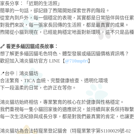
家長分享：「近期的生活照」
簡單的一句話，卻記錄了煦陽開始探索世界的階段。
從室內到戶外，每一個穩定的表現，其實都是日常陪伴與信任累
對我們來說，每一張家長回傳的生活照，都是最真實的成果。
煦陽從小貓到現在，已經能夠穩定地面對新環境，這不只是品種
🔗 看更多緬因貓成長故事：
想了解更多緬因貓毛色特色、體型發展或緬因貓價格資訊嗎？
歡迎加入鴻炎貓坊官方 LINE【
@710mpfri
】
📍台中｜鴻炎貓坊
合法繁育、TICA 血統、完整健康檢查、透明化環境
下一段溫柔的日常，也許正在等你。
鴻炎貓坊始終相信，專業繁育的核心在於健康與性格穩定。
我們重視每一隻小貓回家後的適應狀況，並持續與家長保持聯繫
每一次生活紀錄與成長分享，都是對我們最真實的肯定，也讓更
鴻炎貓坊為合法特寵業登記貓舍（特寵業繁字第S1100029號-02