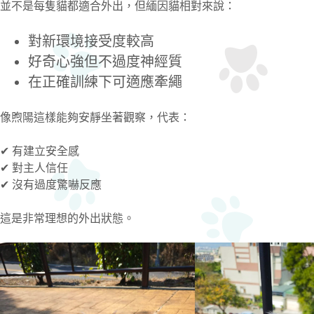
並不是每隻貓都適合外出，但緬因貓相對來說：
對新環境接受度較高
好奇心強但不過度神經質
在正確訓練下可適應牽繩
像煦陽這樣能夠安靜坐著觀察，代表：
✔ 有建立安全感
✔ 對主人信任
✔ 沒有過度驚嚇反應
這是非常理想的外出狀態。