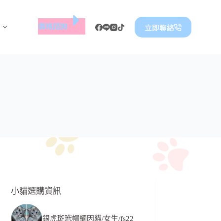
價格諮詢
立即聯絡
小貓選購資訊
銀虎斑玳帽緬因貓/女生/fs22