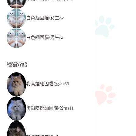
白色緬因貓/女生/w
白色緬因貓/男生/w
種貓介紹
乳高煙緬因貓/公/es63
黑銀陰影緬因貓/公/ns11