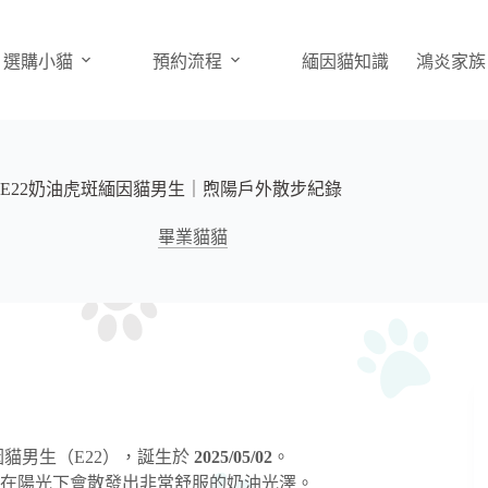
選購小貓
預約流程
緬因貓知識
鴻炎家族
E22奶油虎斑緬因貓男生｜煦陽戶外散步紀錄
畢業貓貓
貓男生（E22），誕生於
2025/05/02
。
在陽光下會散發出非常舒服的奶油光澤。