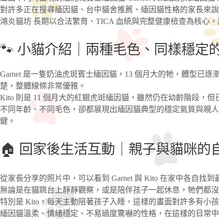
對許多正在搜尋緬因貓、台中貓舍推薦、緬因貓性格的家長來說
鴻炎貓坊 長期以合法繁育、TICA 血統與完整健康檢查為核
🐾 小貓介紹｜兩種毛色、同樣穩定
Garnet 是一隻奶油虎斑賓士緬因貓，13 個月大的牠，體型
楚，整體線條非常優雅。
Kito 則是 11 個月大的紅銀虎斑緬因貓，雖然仍在幼齡階段
不同年齡、不同毛色，卻都展現出緬因貓典型的穩定氣質與親人
鍵。
🏠 回家後生活互動｜親子與貓咪的
從家長分享的照片中，可以看到 Garnet 與 Kito 在家中各自
無論是在貓跳台上靜靜觀察，或是陪伴孩子一起休息，牠們都沒
特別是 Kito，每天主動陪著孩子入睡，這樣的畫面對許多有
緬因貓溫柔、情緒穩定、不易過度驚嚇的性格，在這樣的日常中