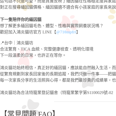
這句話不只是可愛，而是真實反映了緬因貓在性格穩定度與家庭
對正在搜尋緬因貓價格、緬因貓適不適合有小孩家庭的家長來說
下一隻陪伴你的緬因貓
想了解更多緬因貓毛色、體型、性格與實際飼養狀況嗎？
歡迎加入鴻炎貓坊官方 LINE【
@710mpfri
】
📍台中｜鴻炎貓坊
合法繁育、TICA 血統、完整健康檢查、透明化環境
下一段溫柔的日常，也許正在等你。
鴻炎貓坊始終相信，真正好的緬因貓，應該能自然融入生活，而
從繁育規劃到家長回家後的長期追蹤，我們只做一件事——把貓
每一次家長分享的生活照與心得，都是我們最珍貴的成績單，也
鴻炎貓坊為合法特寵業登記貓舍（特寵業繁字第S1100029號-02
【常見問題 FAQ】