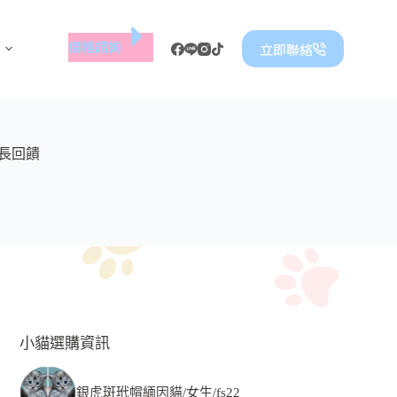
價格諮詢
立即聯絡
長回饋
小貓選購資訊
銀虎斑玳帽緬因貓/女生/fs22