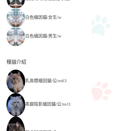
白色緬因貓/女生/w
白色緬因貓/男生/w
種貓介紹
乳高煙緬因貓/公/es63
黑銀陰影緬因貓/公/ns11