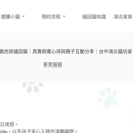
選購小貓
預約流程
緬因貓知識
鴻炎家族
 紅銀虎斑緬因貓｜真實飼養心得與親子互動分享｜台中鴻炎貓坊家
畢業貓貓
日常照。
Kito
，以及孩子安心入睡的溫馨瞬間。