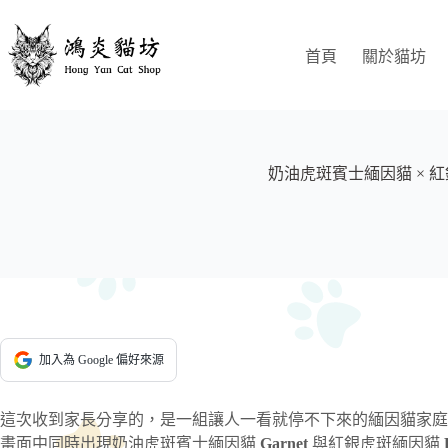
跳
至
首頁
關於貓坊
主
要
內
容
奶油虎斑賓士緬因貓 ×
加入為 Google 偏好來源
這次收到家長分享的，是一組讓人一看就停不下來的緬因貓家庭
畫面中同時出現奶油虎斑賓士緬因貓
Garnet
與紅銀虎斑緬因貓