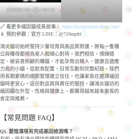
黑煙燻緬因貓(+白)10個月紀
錄
🔗 看更多緬因貓成長故事：
https://hongyancat-shop.com/
📱 預約參觀：官方 LINE：@710mpfri
鴻炎貓坊始終堅持少量培育與高品質照護，將每一隻種
公與種母都視為家人般細心對待。我們相信，情緒穩
定、被妥善照顧的種貓，才能孕育出親人、健康且適應
力高的小貓。從飲食配置、日常互動到完整紀錄，我們
用長期累積的細節管理建立信任，也讓家長在選擇緬因
貓時更安心。這份對品質與責任的堅持，讓鴻炎貓坊的
緬因貓在外型、性格與健康上，都獲得越來越多家長的
肯定與推薦。
【常見問題 FAQ】
Q1. 愛陰濕毯有完成基因檢測嗎？
有的，所有鴻炎貓坊的種貓皆完成 HCM、PKD、SMA