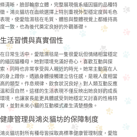
條清晰，臉部輪廓立體，完整展現俄系緬因貓的品種特
徵。鴻炎貓坊在血統選擇上特別重視外型穩定度與毛色
表現，使愛陰濕毯在毛質、體態與整體視覺上都維持高
度一致，也為後代奠定良好的外觀基礎。
生活習慣與真實個性
在日常生活中，愛陰濕毯是一隻很愛玩但情緒相當穩定
的緬因貓種母。她對環境充滿好奇心，喜歡互動與探
索，同時也非常享受與人親近的時光。她常主動窩在人
的身上蹭你，透過身體接觸建立信任感，是親人度相當
高的類型。作息規律、飲食狀況良好，對人類互動反應
溫和且自然。這樣的生活表現不僅反映出她良好的成長
環境，也讓家長能更具體感受到她穩定又討喜的性格特
質，並對未來小貓的互動模式產生清楚想像。
健康管理與鴻炎貓坊的保障制度
鴻炎貓坊對所有種母皆採取高標準健康管理制度，愛陰