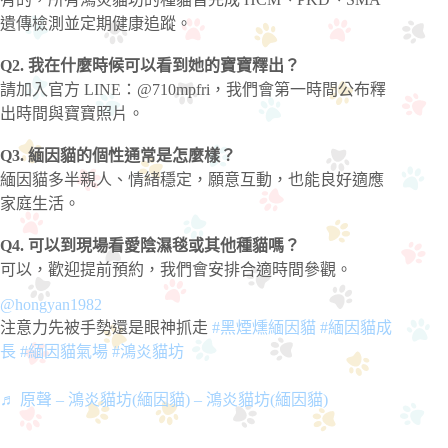
遺傳檢測並定期健康追蹤。
Q2. 我在什麼時候可以看到她的寶寶釋出？
請加入官方 LINE：@710mpfri，我們會第一時間公布釋
出時間與寶寶照片。
Q3. 緬因貓的個性通常是怎麼樣？
緬因貓多半親人、情緒穩定，願意互動，也能良好適應
家庭生活。
Q4. 可以到現場看愛陰濕毯或其他種貓嗎？
可以，歡迎提前預約，我們會安排合適時間參觀。
@hongyan1982
注意力先被手勢還是眼神抓走
#黑煙燻緬因貓
#緬因貓成
長
#緬因貓氣場
#鴻炎貓坊
♬ 原聲 – 鴻炎貓坊(緬因貓) – 鴻炎貓坊(緬因貓)