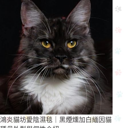
鴻炎貓坊愛陰濕毯｜黑煙燻加白緬因貓