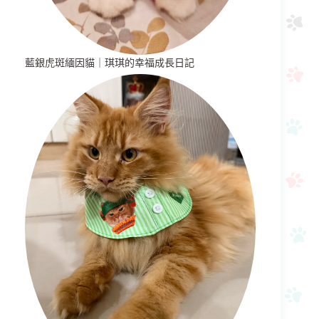
藍銀虎斑緬因貓｜琪琪的幸福成長日記