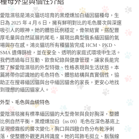
種母外型與個性介紹
愛陰濕毯是鴻炎貓坊培育的黑煙燻加白緬因貓種母，生
日為 2025 年 4 月 6 日，擁有鮮明對比的毛色層次與深邃
吸引人的眼神。她的體態比例穩定，骨架結實，搭配豐
厚毛量與自然延展的尾毛，展現出典型俄系緬因貓的氣
場與存在感。鴻炎貓坊所有種貓皆完成 HCM、PKD、
SMA 遺傳篩檢，並在安全、透明的家庭式環境中生活。
我們透過每日互動、飲食紀錄與健康管理，讓家長能完
整了解愛陰濕毯的外型特徵、性格表現與生活狀態。本
篇將帶你認識她的毛色特色、體態結構與真實個性，協
助正在搜尋緬因貓與台中緬因貓舍的家長，更安心地找
到理想的緬因貓家人。
外型、毛色與血統特色
愛陰濕毯擁有標準緬因貓的大型骨架與良好胸深，整體
比例自然平衡。黑煙燻加白（ns 09）毛色在深色基底上
呈現煙霧般的層次變化，胸口與四肢白色分布乾淨俐
落，使整體外觀更具辨識度。她的耳飾毛挺立、鬍鬚線