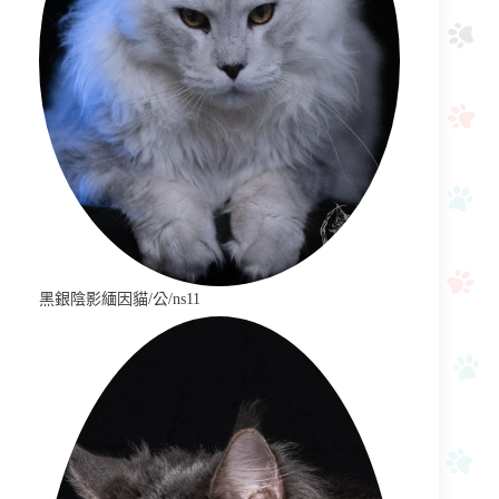
黑銀陰影緬因貓/公/ns11