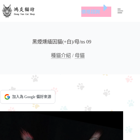
跳
價格諮詢
至
主
要
內
容
黑煙燻緬因貓(+白)/母/ns 09
種貓介紹
/
母貓
加入為 Google 偏好來源