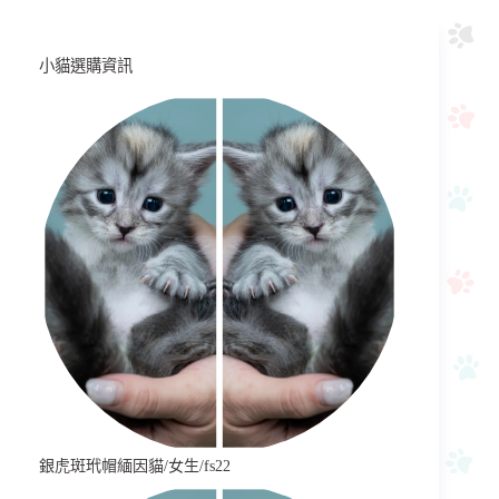
小貓選購資訊
銀虎斑玳帽緬因貓/女生/fs22