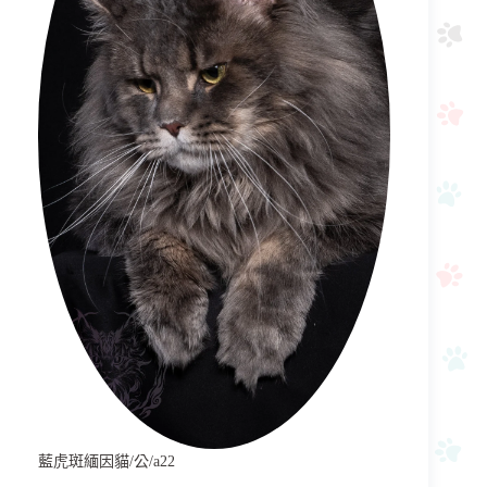
藍虎斑緬因貓/公/a22