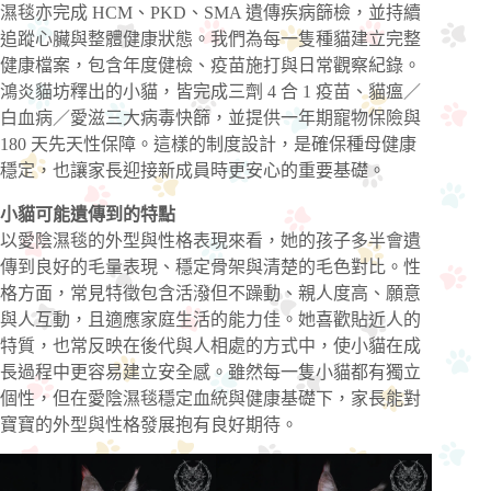
濕毯亦完成 HCM、PKD、SMA 遺傳疾病篩檢，並持續
追蹤心臟與整體健康狀態。我們為每一隻種貓建立完整
健康檔案，包含年度健檢、疫苗施打與日常觀察紀錄。
鴻炎貓坊釋出的小貓，皆完成三劑 4 合 1 疫苗、貓瘟／
白血病／愛滋三大病毒快篩，並提供一年期寵物保險與
180 天先天性保障。這樣的制度設計，是確保種母健康
穩定，也讓家長迎接新成員時更安心的重要基礎。
小貓可能遺傳到的特點
以愛陰濕毯的外型與性格表現來看，她的孩子多半會遺
傳到良好的毛量表現、穩定骨架與清楚的毛色對比。性
格方面，常見特徵包含活潑但不躁動、親人度高、願意
與人互動，且適應家庭生活的能力佳。她喜歡貼近人的
特質，也常反映在後代與人相處的方式中，使小貓在成
長過程中更容易建立安全感。雖然每一隻小貓都有獨立
個性，但在愛陰濕毯穩定血統與健康基礎下，家長能對
寶寶的外型與性格發展抱有良好期待。