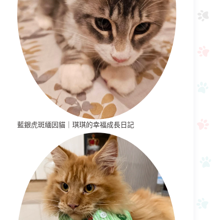
藍銀虎斑緬因貓｜琪琪的幸福成長日記