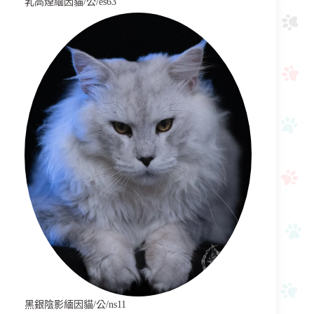
乳高煙緬因貓/公/es63
黑銀陰影緬因貓/公/ns11