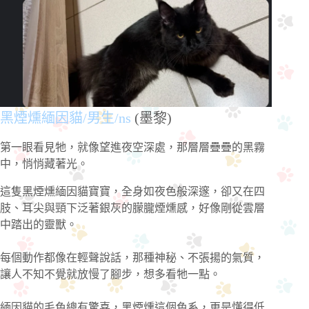
黑煙燻緬因貓/男生/ns
(墨黎)
第一眼看見牠，就像望進夜空深處，那層層疊疊的黑霧
中，悄悄藏著光。
這隻黑煙燻緬因貓寶寶，全身如夜色般深邃，卻又在四
肢、耳尖與頸下泛著銀灰的朦朧煙燻感，好像剛從雲層
中踏出的靈獸。
每個動作都像在輕聲說話，那種神秘、不張揚的氣質，
讓人不知不覺就放慢了腳步，想多看牠一點。
緬因貓的毛色總有驚喜，黑煙燻這個色系，更是懂得低