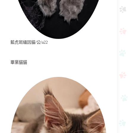
藍虎斑緬因貓/公/a22
畢業貓貓