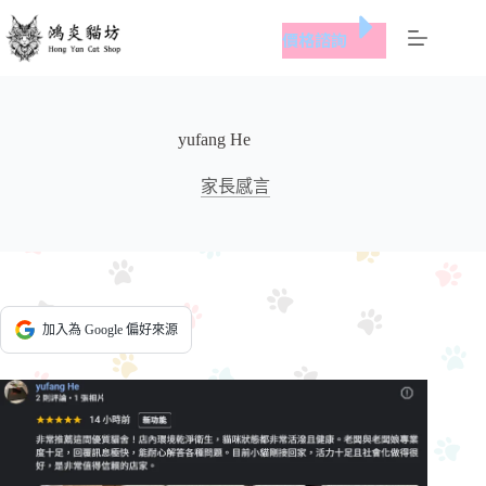
跳
價格諮詢
至
主
要
內
yufang He
容
家長感言
加入為 Google 偏好來源