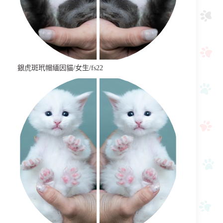
銀虎斑玳帽緬因貓/女生/fs22