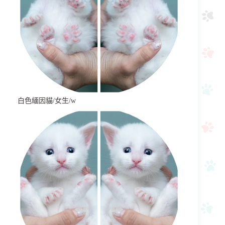
白色緬因貓/女生/w