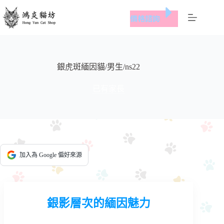
跳
價格諮詢
至
主
要
內
容
銀虎斑緬因貓/男生/ns22
已有家長
加入為 Google 偏好來源
銀影層次的緬因魅力