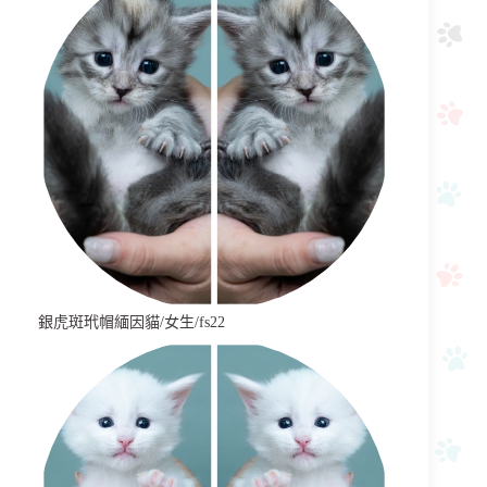
銀虎斑玳帽緬因貓/女生/fs22