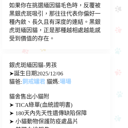
如果你在挑選緬因貓毛色時，反覆被
黑銀虎斑吸引，那往往代表你偏好一
種內斂、長久且有深度的連結。黑銀
虎斑緬因貓，正是那種越相處越能感
受到價值的存在。
銀虎斑緬因貓-男孩
➤誕生日期2025/12/06
貓爸:
飼戒罐君
貓媽:
瑒瑒
貓舍售出小貓附
➤ TICA綠單(血統證明書)
➤ 180天內先天性遺傳缺陷保障
➤ 小貓動物保護防疫處晶片