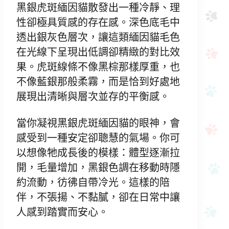
黑銀虎斑緬因貓散發出一種冷靜、理
性卻極具質感的存在感。深色底毛中
透出銀灰色層次，讓這類緬因貓毛色
在光線下呈現出低調卻精緻的對比效
果。虎斑線條不像黑棕那樣厚重，也
不像藍銀那般柔霧，而是恰到好處地
展現出清晰與層次並存的平衡感。
當你凝視黑銀虎斑緬因貓的眼神，會
感受到一種安定卻聰慧的氣場。你可
以想像牠成長後的模樣：體型逐漸拉
開，毛量增加，黑銀色調在移動時隱
約流動，彷彿自帶冷光。這樣的陪
伴，不張揚、不黏膩，卻在日常中讓
人感到踏實而安心。