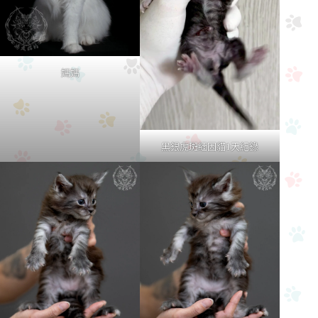
媽媽
黑銀虎斑緬因貓1天紀錄