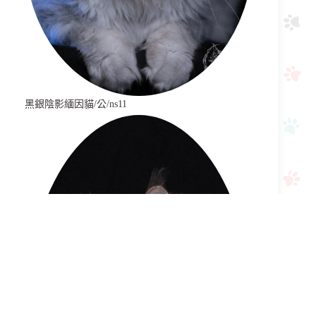
黑銀陰影緬因貓/公/ns11